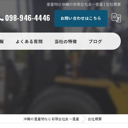
重量物は沖縄の有限会社金一重量 | 会社概要
098-946-4446
お問い合わせはこちら
報
よくある質問
当社の特徴
ブログ
運搬
コラム
設置
精密機械
電気設備
天井クレーンドクター沖縄
沖縄の重量物なら有限会社金一重量
会社概要