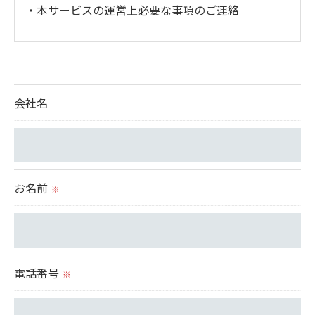
・本サービスの運営上必要な事項のご連絡
＜個人情報の提供について＞
当社ではお客様の同意を得た場合または法令に定め
られた場合を除き、
会社名
取得した個人情報を第三者に提供することはいたし
ません。
＜個人情報の委託について＞
お名前
※
当社では、利用目的の達成に必要な範囲において、
個人情報を外部に委託する場合があります。
これらの委託先に対しては個人情報保護契約等の措
置をとり、適切な監督を行います。
電話番号
※
＜個人情報の安全管理＞