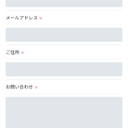
当社では、個人情報の漏洩等がなされないよう、適
切に安全管理対策を実施します。
メールアドレス
※
＜個人情報を与えなかった場合に生じる結果＞
必要な情報を頂けない場合は、それに対応した当社
のサービスをご提供できない場合がございますので
ご住所
※
予めご了承ください。
＜個人情報の開示･訂正・削除･利用停止の手続につ
いて＞
お問い合わせ
※
当社では、お客様の個人情報の開示･訂正･削除・利
用停止の手続を定めさせて頂いております。
ご本人である事を確認のうえ、対応させて頂きま
す。
個人情報の開示･訂正･削除・利用停止の具体的手続