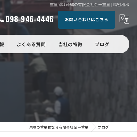
重量物は沖縄の有限会社金一重量 | 精密機械
098-946-4446
お問い合わせはこちら
報
よくある質問
当社の特徴
ブログ
運搬
コラム
設置
精密機械
電気設備
天井クレーンドクター沖縄
沖縄の重量物なら有限会社金一重量
ブログ