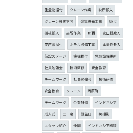
重量物据付
クレーン作業
狭所搬入
クレーン設置不可
発電設備工事
UNIC
機械搬入
高所作業
那覇
変圧器搬入
変圧器据付
ホテル設備工事
重量物搬入
仮設ステージ
機械据付
電気設備更新
社員勉強会
技術研修
安全教育
チームワーク
社員勉強会
技術研修
安全教育
クレーン
西原町
チームワーク
企業研修
インドネシア
成人式
二十歳
誕生日
袴撮影
スタッフ紹介
仲間
インドネシア料理