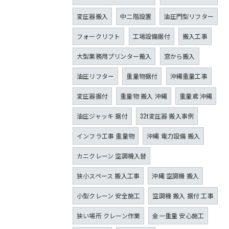
変圧器搬入
中二階設置
油圧門型リフター
フォークリフト
工場設備据付
搬入工事
大型業務用プリンター搬入
窓から搬入
油圧リフター
重量物据付
沖縄重量工事
変圧器据付
重量物 搬入 沖縄
重量鳶 沖縄
油圧ジャッキ 据付
32t変圧器 搬入事例
インフラ工事 重量物
沖縄 電力設備 搬入
カニクレーン 空調機入替
狭小スペース 搬入工事
沖縄 空調機 搬入
小型クレーン 安全施工
空調機 搬入 据付 工事
狭い場所 クレーン作業
金一重量 安心施工