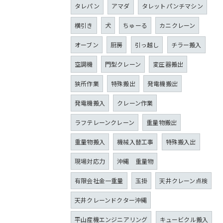
タレパン
アマダ
タレットパンチマシン
横引き
犬
ちゅーる
カニクレーン
オーブン
厨房
引っ越し
チラー搬入
空調機
門型クレーン
変圧器搬出
狭所作業
特殊搬出
発電機搬出
発電機搬入
クレーン作業
ラフテレーンクレーン
重量物搬出
重量物搬入
機械入替工事
特殊搬入出
現場対応力
沖縄 重量物
有限会社金一重量
玉掛
天井クレーン点検
天井クレーンドクター沖縄
平山産機エンジニアリング
キュービクル搬入