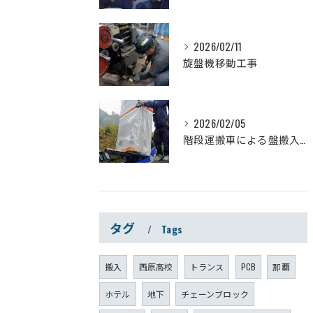
2026/02/11
旋盤機移動工事
2026/02/05
階段運搬車による盤搬入工事
タグ
Tags
搬入
西原高校
トランス
PCB
那覇
ホテル
地下
チェーンブロック