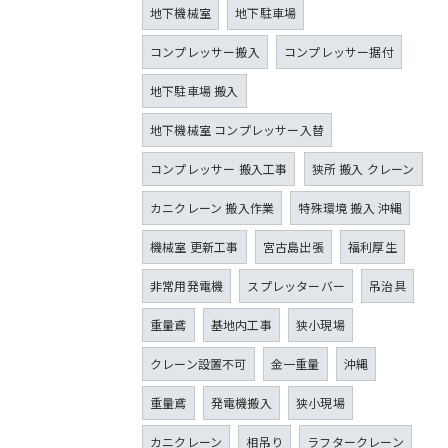
地下機械室
地下駐車場
コンプレッサー搬入
コンプレッサー据付
地下駐車場 搬入
地下機械室 コンプレッサー入替
コンプレッサー 搬入工事
狭所 搬入 クレーン
カニクレーン 搬入作業
特殊環境 搬入 沖縄
機械室 更新工事
宮古島出張
福利厚生
非常用発電機
スプレッターバー
吊治具
重量鳶
基地内工事
狭小現場
クレーン設置不可
金一重量
沖縄
重量鳶
発電機搬入
狭小現場
カニクレーン
相吊り
ラフタークレーン