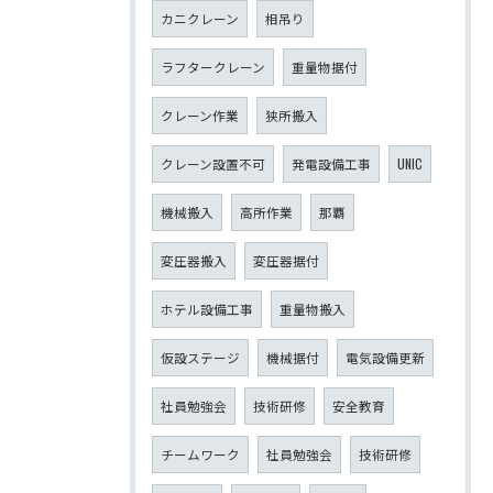
カニクレーン
相吊り
ラフタークレーン
重量物据付
クレーン作業
狭所搬入
クレーン設置不可
発電設備工事
UNIC
機械搬入
高所作業
那覇
変圧器搬入
変圧器据付
ホテル設備工事
重量物搬入
仮設ステージ
機械据付
電気設備更新
社員勉強会
技術研修
安全教育
チームワーク
社員勉強会
技術研修