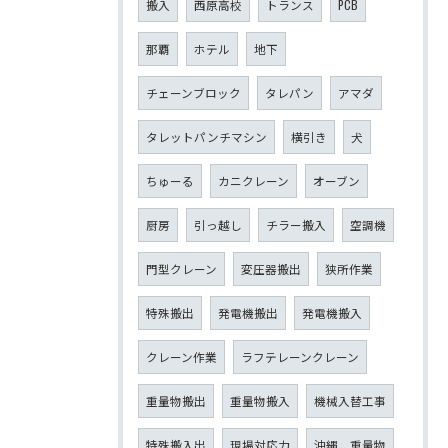
搬入
西原高校
トランス
PCB
那覇
ホテル
地下
チェーンブロック
タレパン
アマダ
タレットパンチマシン
横引き
犬
ちゅーる
カニクレーン
オーブン
厨房
引っ越し
チラー搬入
空調機
門型クレーン
変圧器搬出
狭所作業
特殊搬出
発電機搬出
発電機搬入
クレーン作業
ラフテレーンクレーン
重量物搬出
重量物搬入
機械入替工事
特殊搬入出
現場対応力
沖縄 重量物