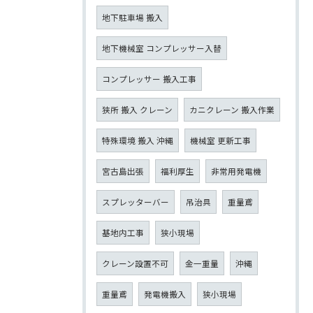
地下駐車場 搬入
地下機械室 コンプレッサー入替
コンプレッサー 搬入工事
狭所 搬入 クレーン
カニクレーン 搬入作業
特殊環境 搬入 沖縄
機械室 更新工事
宮古島出張
福利厚生
非常用発電機
スプレッターバー
吊治具
重量鳶
基地内工事
狭小現場
クレーン設置不可
金一重量
沖縄
重量鳶
発電機搬入
狭小現場