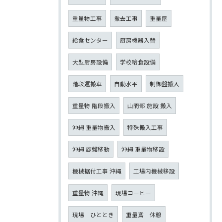
重量物工事
撤去工事
重量屋
給食センター
厨房機器入替
大型厨房設備
学校給食設備
階段運搬車
自動水平
制御盤搬入
重量物 階段搬入
山間部 施設 搬入
沖縄 重量物搬入
特殊搬入工事
沖縄 旋盤移動
沖縄 重量物移設
機械据付工事 沖縄
工場内機械移設
重量物 沖縄
現場コーヒー
現場 ひととき
重量鳶 休憩