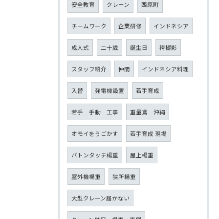
安全教育
クレーン
西原町
チームワーク
企業研修
インドネシア
成人式
二十歳
誕生日
袴撮影
スタッフ紹介
仲間
インドネシア料理
入替
発電機設置
若手育成
若手 手動 工事
重量鳶 沖縄
オモイをうごかす
若手育成 現場
バトンタッチ楊重
屋上楊重
室外機楊重
狭所楊重
大型クレーン届かない