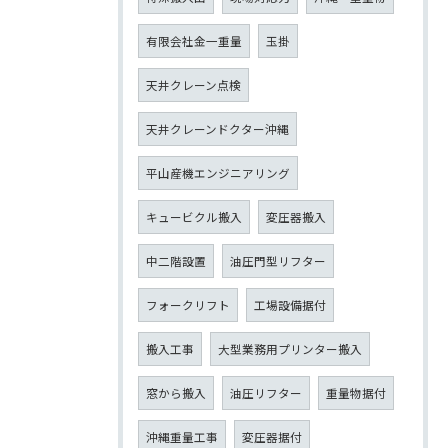
有限会社金一重量
玉掛
天井クレーン点検
天井クレーンドクター沖縄
平山産機エンジニアリング
キュービクル搬入
変圧器搬入
中二階設置
油圧門型リフター
フォークリフト
工場設備据付
搬入工事
大型業務用プリンター搬入
窓から搬入
油圧リフター
重量物据付
沖縄重量工事
変圧器据付