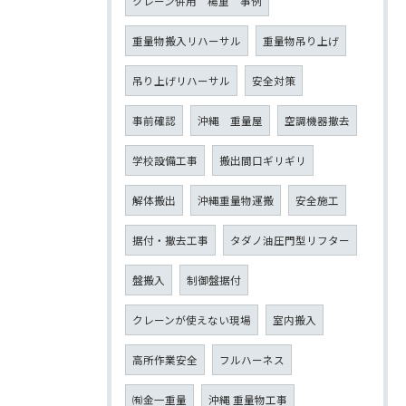
クレーン併用 楊重 事例
重量物搬入リハーサル
重量物吊り上げ
吊り上げリハーサル
安全対策
事前確認
沖縄 重量屋
空調機器撤去
学校設備工事
搬出間口ギリギリ
解体搬出
沖縄重量物運搬
安全施工
据付・撤去工事
タダノ油圧門型リフター
盤搬入
制御盤据付
クレーンが使えない現場
室内搬入
高所作業安全
フルハーネス
㈲金一重量
沖縄 重量物工事