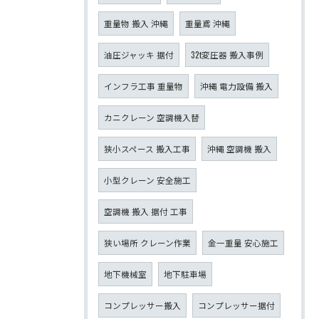
重量物 搬入 沖縄
重量鳶 沖縄
油圧ジャッキ 据付
32t変圧器 搬入事例
インフラ工事 重量物
沖縄 電力設備 搬入
カニクレーン 空調機入替
狭小スペース 搬入工事
沖縄 空調機 搬入
小型クレーン 安全施工
空調機 搬入 据付 工事
狭い場所 クレーン作業
金一重量 安心施工
地下機械室
地下駐車場
コンプレッサー搬入
コンプレッサー据付