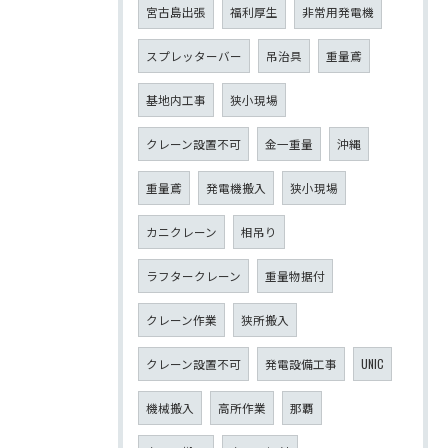
宮古島出張
福利厚生
非常用発電機
スプレッターバー
吊治具
重量鳶
基地内工事
狭小現場
クレーン設置不可
金一重量
沖縄
重量鳶
発電機搬入
狭小現場
カニクレーン
相吊り
ラフタークレーン
重量物据付
クレーン作業
狭所搬入
クレーン設置不可
発電設備工事
UNIC
機械搬入
高所作業
那覇