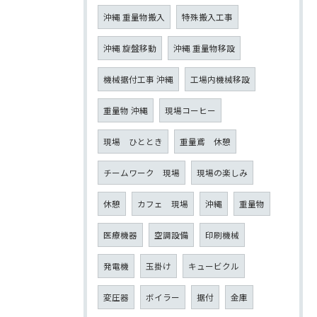
沖縄 重量物搬入
特殊搬入工事
沖縄 旋盤移動
沖縄 重量物移設
機械据付工事 沖縄
工場内機械移設
重量物 沖縄
現場コーヒー
現場 ひととき
重量鳶 休憩
チームワーク 現場
現場の楽しみ
休憩
カフェ 現場
沖縄
重量物
医療機器
空調設備
印刷機械
発電機
玉掛け
キュービクル
変圧器
ボイラー
据付
金庫