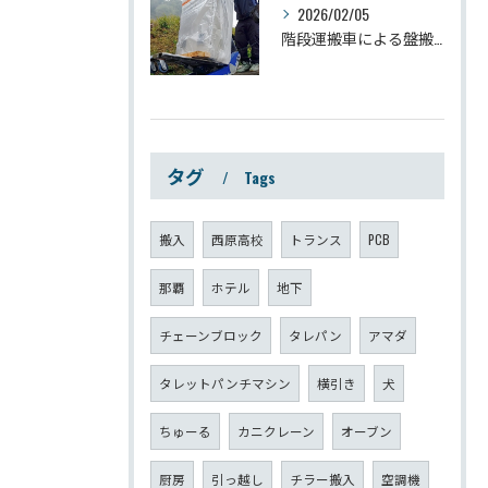
2026/02/05
階段運搬車による盤搬入工事
タグ
Tags
搬入
西原高校
トランス
PCB
那覇
ホテル
地下
チェーンブロック
タレパン
アマダ
タレットパンチマシン
横引き
犬
ちゅーる
カニクレーン
オーブン
厨房
引っ越し
チラー搬入
空調機