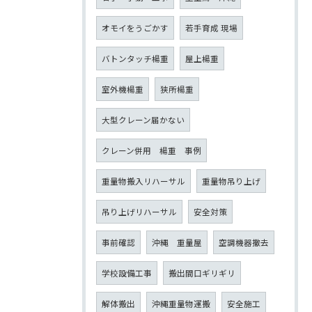
オモイをうごかす
若手育成 現場
バトンタッチ楊重
屋上楊重
室外機楊重
狭所楊重
大型クレーン届かない
クレーン併用 楊重 事例
重量物搬入リハーサル
重量物吊り上げ
吊り上げリハーサル
安全対策
事前確認
沖縄 重量屋
空調機器撤去
学校設備工事
搬出間口ギリギリ
解体搬出
沖縄重量物運搬
安全施工