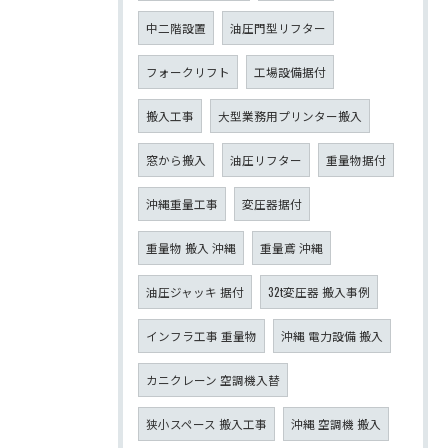
中二階設置
油圧門型リフター
フォークリフト
工場設備据付
搬入工事
大型業務用プリンター搬入
窓から搬入
油圧リフター
重量物据付
沖縄重量工事
変圧器据付
重量物 搬入 沖縄
重量鳶 沖縄
油圧ジャッキ 据付
32t変圧器 搬入事例
インフラ工事 重量物
沖縄 電力設備 搬入
カニクレーン 空調機入替
狭小スペース 搬入工事
沖縄 空調機 搬入