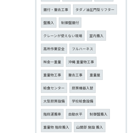
据付・撤去工事
タダノ油圧門型リフター
盤搬入
制御盤据付
クレーンが使えない現場
室内搬入
高所作業安全
フルハーネス
㈲金一重量
沖縄 重量物工事
重量物工事
撤去工事
重量屋
給食センター
厨房機器入替
大型厨房設備
学校給食設備
階段運搬車
自動水平
制御盤搬入
重量物 階段搬入
山間部 施設 搬入