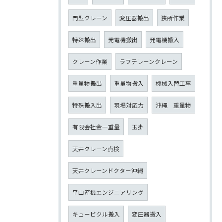
門型クレーン
変圧器搬出
狭所作業
特殊搬出
発電機搬出
発電機搬入
クレーン作業
ラフテレーンクレーン
重量物搬出
重量物搬入
機械入替工事
特殊搬入出
現場対応力
沖縄 重量物
有限会社金一重量
玉掛
天井クレーン点検
天井クレーンドクター沖縄
平山産機エンジニアリング
キュービクル搬入
変圧器搬入