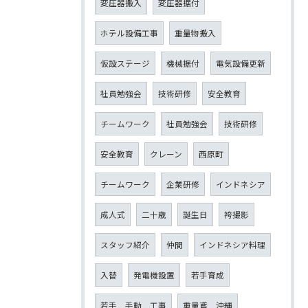
変圧器搬入
変圧器据付
ホテル設備工事
重量物搬入
仮設ステージ
機械据付
電気設備更新
社員勉強会
技術研修
安全教育
チームワーク
社員勉強会
技術研修
安全教育
クレーン
西原町
チームワーク
企業研修
インドネシア
成人式
二十歳
誕生日
袴撮影
スタッフ紹介
仲間
インドネシア料理
入替
発電機設置
若手育成
若手 手動 工事
重量鳶 沖縄