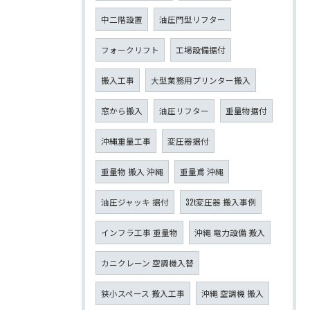
中二階設置
油圧門型リフター
フォークリフト
工場設備据付
搬入工事
大型業務用プリンター搬入
窓から搬入
油圧リフター
重量物据付
沖縄重量工事
変圧器据付
重量物 搬入 沖縄
重量鳶 沖縄
油圧ジャッキ 据付
32t変圧器 搬入事例
インフラ工事 重量物
沖縄 電力設備 搬入
カニクレーン 空調機入替
狭小スペース 搬入工事
沖縄 空調機 搬入