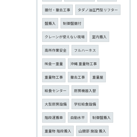
据付・撤去工事
タダノ油圧門型リフター
盤搬入
制御盤据付
クレーンが使えない現場
室内搬入
高所作業安全
フルハーネス
㈲金一重量
沖縄 重量物工事
重量物工事
撤去工事
重量屋
給食センター
厨房機器入替
大型厨房設備
学校給食設備
階段運搬車
自動水平
制御盤搬入
重量物 階段搬入
山間部 施設 搬入