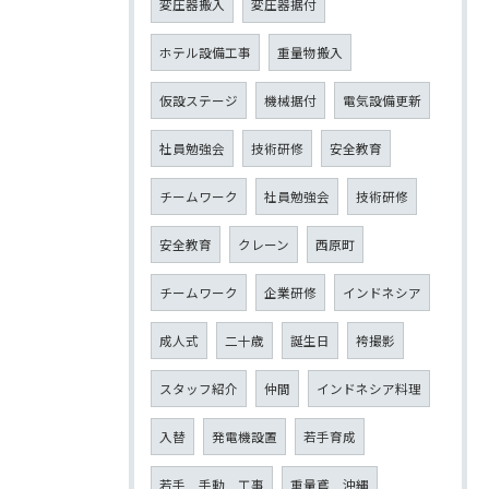
変圧器搬入
変圧器据付
ホテル設備工事
重量物搬入
仮設ステージ
機械据付
電気設備更新
社員勉強会
技術研修
安全教育
チームワーク
社員勉強会
技術研修
安全教育
クレーン
西原町
チームワーク
企業研修
インドネシア
成人式
二十歳
誕生日
袴撮影
スタッフ紹介
仲間
インドネシア料理
入替
発電機設置
若手育成
若手 手動 工事
重量鳶 沖縄