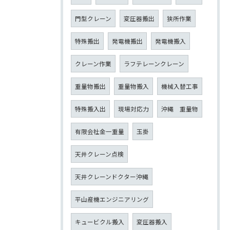
門型クレーン
変圧器搬出
狭所作業
特殊搬出
発電機搬出
発電機搬入
クレーン作業
ラフテレーンクレーン
重量物搬出
重量物搬入
機械入替工事
特殊搬入出
現場対応力
沖縄 重量物
有限会社金一重量
玉掛
天井クレーン点検
天井クレーンドクター沖縄
平山産機エンジニアリング
キュービクル搬入
変圧器搬入