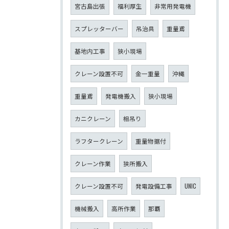
宮古島出張
福利厚生
非常用発電機
スプレッターバー
吊治具
重量鳶
基地内工事
狭小現場
クレーン設置不可
金一重量
沖縄
重量鳶
発電機搬入
狭小現場
カニクレーン
相吊り
ラフタークレーン
重量物据付
クレーン作業
狭所搬入
クレーン設置不可
発電設備工事
UNIC
機械搬入
高所作業
那覇