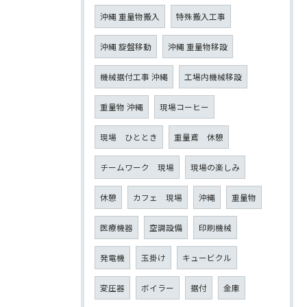
沖縄 重量物搬入
特殊搬入工事
沖縄 旋盤移動
沖縄 重量物移設
機械据付工事 沖縄
工場内機械移設
重量物 沖縄
現場コーヒー
現場 ひととき
重量鳶 休憩
チームワーク 現場
現場の楽しみ
休憩
カフェ 現場
沖縄
重量物
医療機器
空調設備
印刷機械
発電機
玉掛け
キュービクル
変圧器
ボイラー
据付
金庫