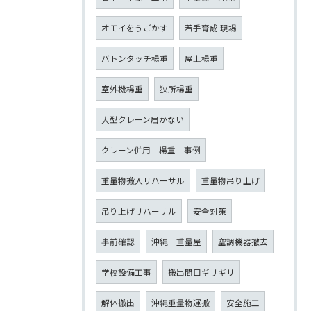
オモイをうごかす
若手育成 現場
バトンタッチ楊重
屋上楊重
室外機楊重
狭所楊重
大型クレーン届かない
クレーン併用 楊重 事例
重量物搬入リハーサル
重量物吊り上げ
吊り上げリハーサル
安全対策
事前確認
沖縄 重量屋
空調機器撤去
学校設備工事
搬出間口ギリギリ
解体搬出
沖縄重量物運搬
安全施工