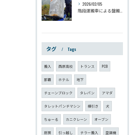
2026/02/05
階段運搬車による盤搬入工事
タグ
Tags
搬入
西原高校
トランス
PCB
那覇
ホテル
地下
チェーンブロック
タレパン
アマダ
タレットパンチマシン
横引き
犬
ちゅーる
カニクレーン
オーブン
厨房
引っ越し
チラー搬入
空調機